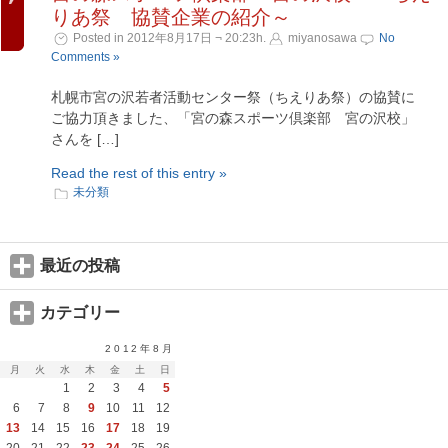
りあ祭 協賛企業の紹介～
Posted in 2012年8月17日 ¬ 20:23h.
miyanosawa
No
Comments »
札幌市宮の沢若者活動センター祭（ちえりあ祭）の協賛に
ご協力頂きました、「宮の森スポーツ倶楽部 宮の沢校」
さんを […]
Read the rest of this entry »
未分類
最近の投稿
カテゴリー
2012年8月
月
火
水
木
金
土
日
1
2
3
4
5
6
7
8
9
10
11
12
13
14
15
16
17
18
19