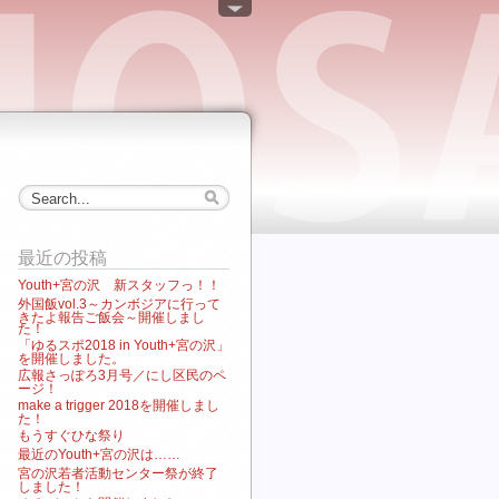
最近の投稿
Youth+宮の沢 新スタッフっ！！
外国飯vol.3～カンボジアに行って
きたよ報告ご飯会～開催しまし
た！
「ゆるスポ2018 in Youth+宮の沢」
を開催しました。
広報さっぽろ3月号／にし区民のペ
ージ！
make a trigger 2018を開催しまし
た！
もうすぐひな祭り
最近のYouth+宮の沢は……
宮の沢若者活動センター祭が終了
しました！