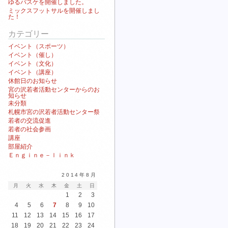
ゆるバスケを開催しました。
ミックスフットサルを開催しまし
た！
カテゴリー
イベント（スポーツ）
イベント（催し）
イベント（文化）
イベント（講座）
休館日のお知らせ
宮の沢若者活動センターからのお
知らせ
未分類
札幌市宮の沢若者活動センター祭
若者の交流促進
若者の社会参画
講座
部屋紹介
Ｅｎｇｉｎｅ－ｌｉｎｋ
2014年8月
月
火
水
木
金
土
日
1
2
3
4
5
6
7
8
9
10
11
12
13
14
15
16
17
18
19
20
21
22
23
24