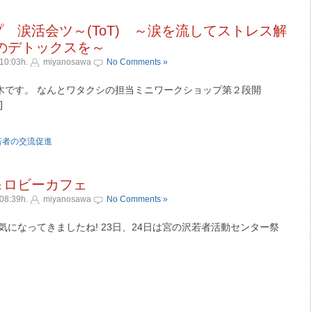
 涙活会ツ～(ToT) ～涙を流してストレス解
のデトックスを～
10:03h.
miyanosawa
No Comments »
木です。 なんとワタクシの担当ミニワークショップ第２段開
]
»
若者の交流促進
＆ロビーカフェ
08:39h.
miyanosawa
No Comments »
気になってきましたね! 23日、24日は宮の沢若者活動センター祭
»