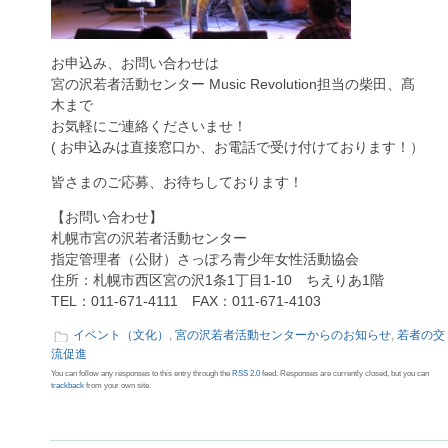
お申込み、お問い合わせは
宮の沢若者活動センター Music Revolution担当の柴田、髙
木まで
お気軽にご連絡くださいませ！
( お申込みは直接窓口か、お電話で受け付けております！）
皆さまのご応募、お待ちしております！
【お問い合わせ】
札幌市宮の沢若者活動センター
指定管理者（公財）さっぽろ青少年女性活動協会
住所：札幌市西区宮の沢1条1丁目1-10 ちえりあ1階
TEL：011-671-4111 FAX：011-671-4103
イベント（文化）
,
宮の沢若者活動センターからのお知らせ
,
若者の交
流促進
You can follow any responses to this entry through the
RSS 2.0
feed. Responses are currently closed, but you can
trackback
from your own site.