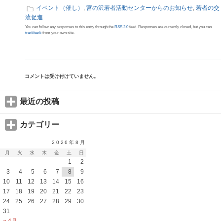
イベント（催し）
,
宮の沢若者活動センターからのお知らせ
,
若者の交
流促進
You can follow any responses to this entry through the
RSS 2.0
feed. Responses are currently closed, but you can
trackback
from your own site.
コメントは受け付けていません。
最近の投稿
カテゴリー
2026年8月
月
火
水
木
金
土
日
1
2
3
4
5
6
7
8
9
10
11
12
13
14
15
16
17
18
19
20
21
22
23
24
25
26
27
28
29
30
31