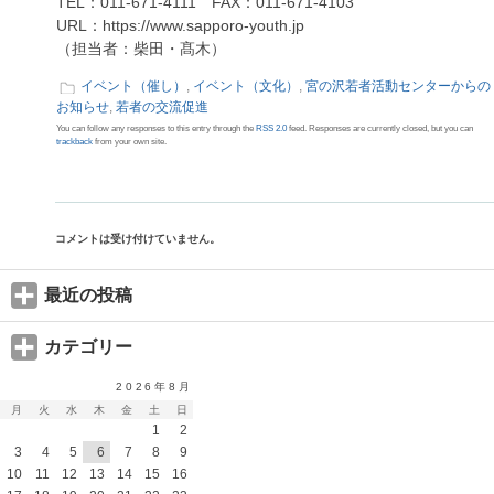
TEL：011-671-4111 FAX：011-671-4103
URL：https://www.sapporo-youth.jp
（担当者：柴田・髙木）
イベント（催し）
,
イベント（文化）
,
宮の沢若者活動センターからの
お知らせ
,
若者の交流促進
You can follow any responses to this entry through the
RSS 2.0
feed. Responses are currently closed, but you can
trackback
from your own site.
コメントは受け付けていません。
最近の投稿
カテゴリー
2026年8月
月
火
水
木
金
土
日
1
2
3
4
5
6
7
8
9
10
11
12
13
14
15
16