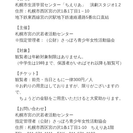
札幌市生涯学習センター「ちえりあ」 演劇スタジオ1.2
住所：札幌市西区宮の沢1条1丁目1－10
地下鉄東西線宮の沢駅地下鉄連絡通路5番出口直結
【主催】
札幌市宮の沢若者活動センター
※指定管理者：（公財）さっぽろ青少年女性活動協会
【対象】
観覧者は年齢対象制限はありません。
（中学生は19時まで、保護者がいればそれ以降も観覧可）
【チケット】
観覧者：前売・当日ともに一律300円／人
※お釣りの用意はしておりますが、限りがございますの
で、
ちょうどの金額をご用意いただけると大変助かります。
【お問い合わせ】
札幌市宮の沢若者活動センター
指定管理者（公財）さっぽろ青少年女性活動協会
住所：札幌市西区宮の沢1条1丁目1-10 ちえりあ1階