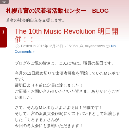
札幌市宮の沢若者活動センター BLOG
若者の社会的自立を支援します。
The 10th Music Revolution 明日開
催！！
Posted in 2015年12月26日 ¬ 15:05h.
miyanosawa
No
Comments »
ブログをご覧の皆さま、こんにちは。職員の柴田です。
今月の12日締め切りで出演者募集を開始していたMレボで
すが、
締切日よりも前に定員に達しました！
ご応募・お問い合わせいただいた皆さま、ありがとうござ
いました。
さて、そんなMレボもいよいよ明日！開催です！
そして、宮の沢夏大会(9th)にゲストバンドとして出演しま
した「くろまる」さんが、
今回の冬大会にも参戦いただきます！