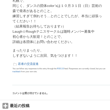
札幌で、
同じく、ダンスの団体color’sは１０月３１日（日）芸術の
森で発表があるとのこと。
練習しすぎて倒れそう…とのことでしたが、本当に頑張っ
てください！！
（結果報告お待ちしております♪）
Laugh☆Roughテニスサークルは随時メンバー募集中
初心者から大歓迎！とのことで、
詳細は各団体にお問い合わせください。
まったりまったり、
しすぎないように次回、気をつけます！！
若者の交流促進
You can follow any responses to this entry through the
RSS 2.0
feed. Responses are currently closed, but you can
trackback
from your own site.
コメントは受け付けていません。
最近の投稿