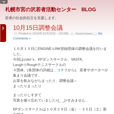
札幌市宮の沢若者活動センター BLOG
若者の社会的自立を支援します。
10月15日調整会議
Posted in 2010年10月20日 ¬ 20:09h.
miyanosawa
No
Comments »
１０月１５日にENGINE-LINK登録団体の調整会議を行いま
した。
今回はcolor’s、KPダンスサークル、VASTA、
Laugh☆Roughテニスサークルの
４団体。(各団体の詳細は、
コチラ
から)、若者サポーターが
集まり会議です。
お茶を飲みながらまったり、調整会議～
まったりまったり
まったりしすぎて
写真を撮り忘れていました<(_ _)>すみません…
KPダンスサークルは１０月２９日（金）・３０日（土）新