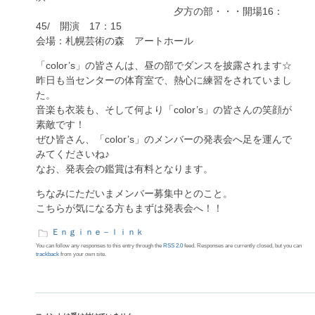
夕方の部・・・開場16：
45/ 開演 17：15
会場：札幌芸術の森 アートホール
「color’s」の皆さんは、昼の部でダンスを披露されます☆
昨日も当センターの体育室で、熱心に練習をされていまし
た。
音楽も衣装も、そして何より「color’s」の皆さんの笑顔が
素敵です！
ぜひ皆さん、「color’s」のメンバーの発表会へ足を運んで
みてくださいね♪
なお、発表会の鑑賞は有料となります。
ちなみにただいまメンバー募集中とのこと。
こちらが気になる方もまずは発表会へ！！
Ｅｎｇｉｎｅ－ｌｉｎｋ
You can follow any responses to this entry through the
RSS 2.0
feed. Responses are currently closed, but you can
trackback
from your own site.