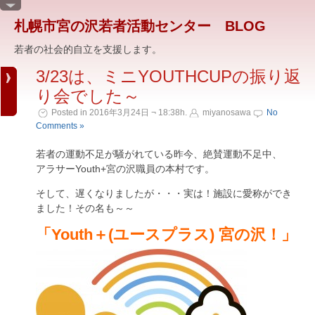
札幌市宮の沢若者活動センター BLOG
若者の社会的自立を支援します。
3/23は、ミニYOUTHCUPの振り返
り会でした～
Posted in 2016年3月24日 ¬ 18:38h.
miyanosawa
No
Comments »
若者の運動不足が騒がれている昨今、絶賛運動不足中、
アラサーYouth+宮の沢職員の本村です。
そして、遅くなりましたが・・・実は！施設に愛称ができ
ました！その名も～～
「Youth＋(ユースプラス) 宮の沢！」