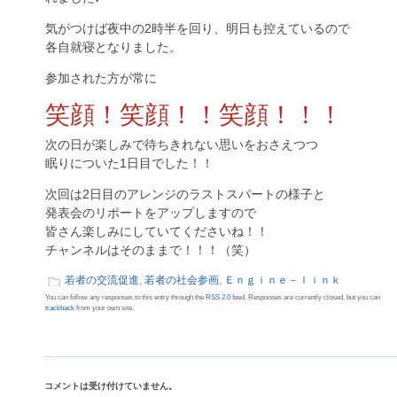
気がつけば夜中の2時半を回り、明日も控えているので
各自就寝となりました。
参加された方が常に
笑顔！笑顔！！笑顔！！！
次の日が楽しみで待ちきれない思いをおさえつつ
眠りについた1日目でした！！
次回は2日目のアレンジのラストスパートの様子と
発表会のリポートをアップしますので
皆さん楽しみにしていてくださいね！！
チャンネルはそのままで！！！（笑）
若者の交流促進
,
若者の社会参画
,
Ｅｎｇｉｎｅ－ｌｉｎｋ
You can follow any responses to this entry through the
RSS 2.0
feed. Responses are currently closed, but you can
trackback
from your own site.
コメントは受け付けていません。