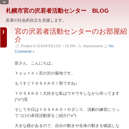
札幌市宮の沢若者活動センター BLOG
若者の社会的自立を支援します。
宮の沢若者活動センターのお部屋紹
介
Posted in 2016年5月13日 ¬ 15:34h.
miyanosawa
No
Comments »
皆さん、こんにちは。
Ｙｏｕｔｈ＋宮の沢の菊地です。
もうすぐＹＯＳＡＫＯＩ祭ですね♪
ＹＯＳＡＫＯＩ大好きな私はウキウキしながら待ってます
(^o^)笑
そして今日はＹＯＳＡＫＯＩやダンス、演劇の練習にうっ
てつけの表現活動室をご紹介(^o^)
大きな鏡があるので、自分の動きや全体の動きを確認しな