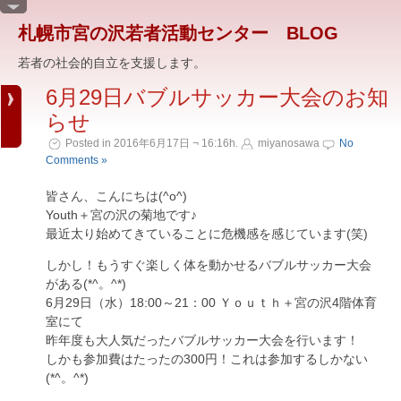
札幌市宮の沢若者活動センター BLOG
若者の社会的自立を支援します。
6月29日バブルサッカー大会のお知
らせ
Posted in 2016年6月17日 ¬ 16:16h.
miyanosawa
No
Comments »
皆さん、こんにちは(^o^)
Youth＋宮の沢の菊地です♪
最近太り始めてきていることに危機感を感じています(笑)
しかし！もうすぐ楽しく体を動かせるバブルサッカー大会
がある(*^。^*)
6月29日（水）18:00～21：00 Ｙｏｕｔｈ＋宮の沢4階体育
室にて
昨年度も大人気だったバブルサッカー大会を行います！
しかも参加費はたったの300円！これは参加するしかない
(*^。^*)