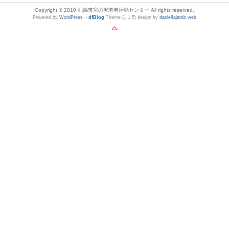
Copyright © 2010 札幌市宮の沢若者活動センター All rights reserved.
Powered by
WordPress
¬
dfBlog
Theme (1.1.5) design by
danielfajardo web