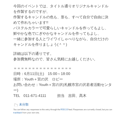
今回のイベントでは、タイトル通りオリジナルキャンドル
を作製するのですが、
作製するキャンドルの色も、形も、すべて自分で自由に決
めて作れちゃいます!!
パステルカラーで可愛らしいキャンドルを作ってもよし、
鮮やかな色でにぎやかなキャンドルを作ってもよし、
一緒に参加する人とワイワイしゃべりながら、自分だけの
キャンドルを作りましょう(＾＾)
詳細は以下の通りです。
参加費無料なので、皆さん気軽にお越しください。
＝＝＝＝＝＝＝＝＝＝＝＝＝＝＝＝
日時：6月11日(土) 15:00～18:00
場所：Youth＋宮の沢 ロビー
お問い合わせ：Youth＋宮の沢(札幌市宮の沢若者活動センタ
ー)
TEL 011-671-4111 担当 吉田、髙木
未分類
You can follow any responses to this entry through the
RSS 2.0
feed. Responses are currently closed, but you can
trackback
from your own site.