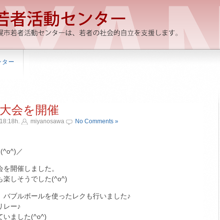
ンター
大会を開催
18:18h.
miyanosawa
No Comments »
^o^)／
会を開催しました。
しそうでした(^o^)
、バブルボールを使ったレクも行いました♪
リレー♪
ました(^o^)