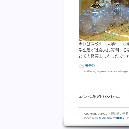
今回は高校生、大学生、社
学生達が社会人に質問する
とても微笑ましかったです(^
未分類
You can follow any responses to this entry through t
コメントは受け付けていません。
Copyright © 2010 札幌市宮の沢若者活
Powered by
WordPress
¬
dfBlog
The