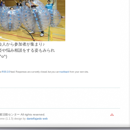
会人から参加者が集まり♪
姿や悩み相談をする姿もみられ
o^)
he
RSS 2.0
feed. Responses are currently closed, but you can
trackback
from your own site.
動センター All rights reserved.
me (1.1.5) design by
danielfajardo web