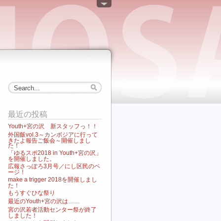
最近の投稿
Youth+宮の沢 新スタッフっ！！
外国飯vol.3～カンボジアに行って
きたよ報告ご飯会～開催しまし
た！
「ゆるスポ2018 in Youth+宮の沢」
を開催しました。
広報さっぽろ3月号／にし区民のペ
ージ！
make a trigger 2018を開催しまし
た！
もうすぐひな祭り
最近のYouth+宮の沢は……
宮の沢若者活動センター祭が終了
しました！