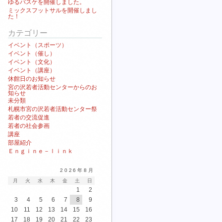
ゆるバスケを開催しました。
ミックスフットサルを開催しまし
た！
カテゴリー
イベント（スポーツ）
イベント（催し）
イベント（文化）
イベント（講座）
休館日のお知らせ
宮の沢若者活動センターからのお
知らせ
未分類
札幌市宮の沢若者活動センター祭
若者の交流促進
若者の社会参画
講座
部屋紹介
Ｅｎｇｉｎｅ－ｌｉｎｋ
2026年8月
月
火
水
木
金
土
日
1
2
3
4
5
6
7
8
9
10
11
12
13
14
15
16
17
18
19
20
21
22
23