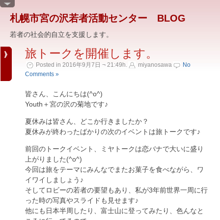
札幌市宮の沢若者活動センター BLOG
若者の社会的自立を支援します。
旅トークを開催します。
Posted in 2016年9月7日 ¬ 21:49h.
miyanosawa
No
Comments »
皆さん、こんにちは(^o^)
Youth＋宮の沢の菊地です♪
夏休みは皆さん、どこか行きましたか？
夏休みが終わったばかりの次のイベントは旅トークです♪
前回のトークイベント、ミヤトークは恋バナで大いに盛り
上がりました(^o^)
今回は旅をテーマにみんなでまたお菓子を食べながら、ワ
イワイしましょう♪
そしてロビーの若者の要望もあり、私が3年前世界一周に行
った時の写真やスライドも見せます♪
他にも日本半周したり、富士山に登ってみたり、色んなと