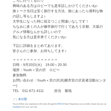
ころに行ってるので
興味のある方はロビーでも是非話しかけてくださいね♪
旅トーク当日は安く旅行する方法、旅にあったら便利な物
の話し等もしますよ♪
大学生になった時に役立つこと間違いなしです！
ちなみに多くの人が修学旅行で行くであろう京都、大坂の
グルメ情報なんかも詳しいので
気になる方は是非来てくださいね♪
下記に詳細をまとめてあります。
皆さんのご参加、お待ちしてます♪
＝＝＝＝＝＝＝＝＝＝＝＝＝
日時：9月20日(火) 19:00～20:30
場所：Youth＋宮の沢 ロビー
参加無料
お問い合わせ：Youth＋宮の沢(札幌市宮の沢若者活動センタ
ー)
TEL 011-671-4111 担当 菊地
未分類
You can follow any responses to this entry through the
RSS 2.0
feed. Responses are currently closed, but you can
trackback
from your own site.