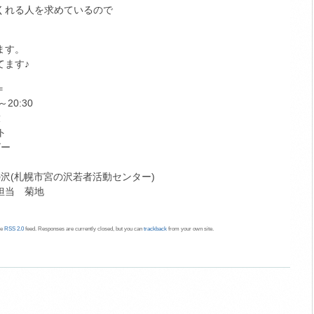
くれる人を求めているので
ます。
てます♪
＝
20:30
放
ト
ビー
の沢(札幌市宮の沢若者活動センター)
 担当 菊地
he
RSS 2.0
feed. Responses are currently closed, but you can
trackback
from your own site.