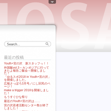
最近の投稿
Youth+宮の沢 新スタッフっ！！
外国飯vol.3～カンボジアに行って
きたよ報告ご飯会～開催しまし
た！
「ゆるスポ2018 in Youth+宮の沢」
を開催しました。
広報さっぽろ3月号／にし区民のペ
ージ！
make a trigger 2018を開催しまし
た！
もうすぐひな祭り
最近のYouth+宮の沢は……
宮の沢若者活動センター祭が終了
しました！