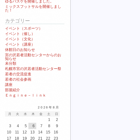
ゆるバスケを開催しました。
ミックスフットサルを開催しまし
た！
カテゴリー
イベント（スポーツ）
イベント（催し）
イベント（文化）
イベント（講座）
休館日のお知らせ
宮の沢若者活動センターからのお
知らせ
未分類
札幌市宮の沢若者活動センター祭
若者の交流促進
若者の社会参画
講座
部屋紹介
Ｅｎｇｉｎｅ－ｌｉｎｋ
2026年8月
月
火
水
木
金
土
日
1
2
3
4
5
6
7
8
9
10
11
12
13
14
15
16
17
18
19
20
21
22
23