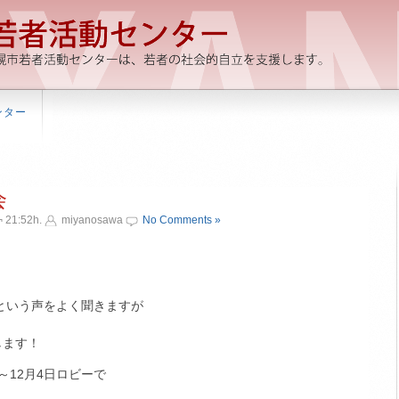
ンター
会
 21:52h.
miyanosawa
No Comments »
という声をよく聞きますが
します！
～12月4日ロビーで