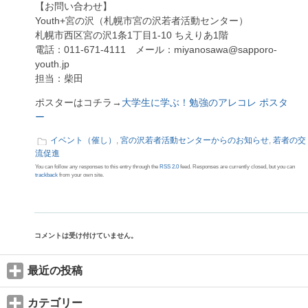
【お問い合わせ】
Youth+宮の沢（札幌市宮の沢若者活動センター）
札幌市西区宮の沢1条1丁目1-10 ちえりあ1階
電話：011-671-4111 メール：miyanosawa@sapporo-
youth.jp
担当：柴田
ポスターはコチラ→
大学生に学ぶ！勉強のアレコレ ポスタ
ー
イベント（催し）
,
宮の沢若者活動センターからのお知らせ
,
若者の交
流促進
You can follow any responses to this entry through the
RSS 2.0
feed. Responses are currently closed, but you can
trackback
from your own site.
コメントは受け付けていません。
最近の投稿
カテゴリー