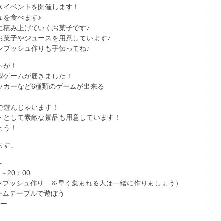
スイベントを開催します！
ュを食べます♪
に積み上げていくお菓子です♪
お菓子やジュースを用意しています♪
ンブッシュ作りも手伝ってね♪
トが！
型ゲームが届きました！
ッカーなど6種類のゲームが出来る
で遊んじゃいます！
トとして素敵な景品も用意しています！
ょう！
ます。
＝
00～20：00
クロカンブッシュ作り ※早く集まれる人は一緒に作りましょう）
チゲームテーブルで遊ぼう
ビー