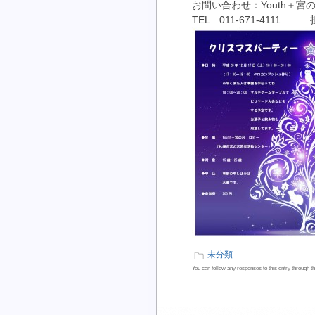
お問い合わせ：Youth＋宮
TEL 011-671-4111
未分類
You can follow any responses to this entry through t