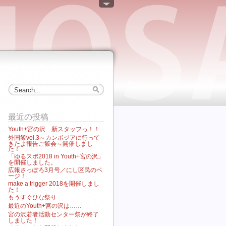
最近の投稿
Youth+宮の沢 新スタッフっ！！
外国飯vol.3～カンボジアに行って
きたよ報告ご飯会～開催しまし
た！
「ゆるスポ2018 in Youth+宮の沢」
を開催しました。
広報さっぽろ3月号／にし区民のペ
ージ！
make a trigger 2018を開催しまし
た！
もうすぐひな祭り
最近のYouth+宮の沢は……
宮の沢若者活動センター祭が終了
しました！