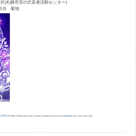
の沢(札幌市宮の沢若者活動センター)
 担当 菊地
he
RSS 2.0
feed. Responses are currently closed, but you can
trackback
from your own site.