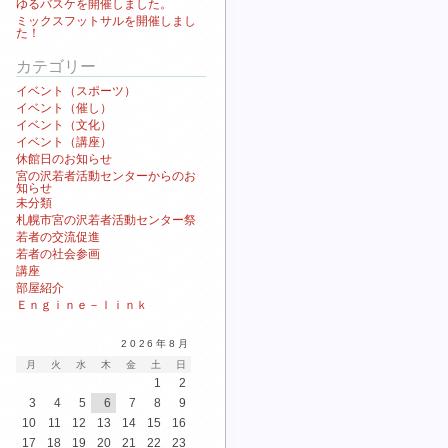
ゆるバスケを開催しました。
ミックスフットサルを開催しまし
た！
カテゴリー
イベント（スポーツ）
イベント（催し）
イベント（文化）
イベント（講座）
休館日のお知らせ
宮の沢若者活動センターからのお
知らせ
未分類
札幌市宮の沢若者活動センター祭
若者の交流促進
若者の社会参画
講座
部屋紹介
Ｅｎｇｉｎｅ－ｌｉｎｋ
2026年8月
月
火
水
木
金
土
日
1
2
3
4
5
6
7
8
9
10
11
12
13
14
15
16
17
18
19
20
21
22
23