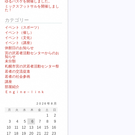
ゆるバスケを開催しました。
ミックスフットサルを開催しまし
た！
カテゴリー
イベント（スポーツ）
イベント（催し）
イベント（文化）
イベント（講座）
休館日のお知らせ
宮の沢若者活動センターからのお
知らせ
未分類
札幌市宮の沢若者活動センター祭
若者の交流促進
若者の社会参画
講座
部屋紹介
Ｅｎｇｉｎｅ－ｌｉｎｋ
2026年8月
月
火
水
木
金
土
日
1
2
3
4
5
6
7
8
9
10
11
12
13
14
15
16
17
18
19
20
21
22
23