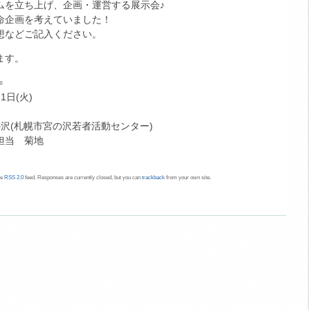
ムを立ち上げ、企画・運営する展示会♪
命企画を考えていました！
想などご記入ください。
ます。
＝
1日(火)
の沢(札幌市宮の沢若者活動センター)
 担当 菊地
he
RSS 2.0
feed. Responses are currently closed, but you can
trackback
from your own site.