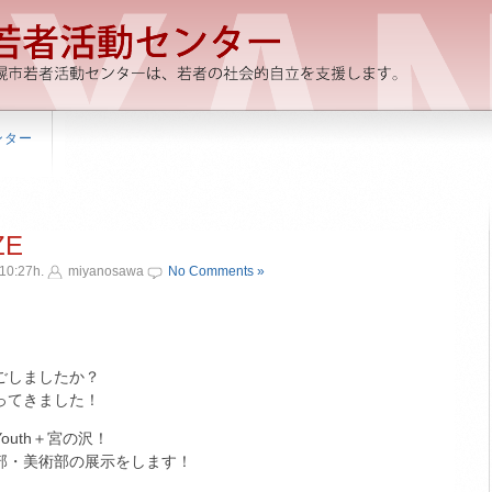
ンター
ZE
10:27h.
miyanosawa
No Comments »
ごしましたか？
ってきました！
uth＋宮の沢！
部・美術部の展示をします！