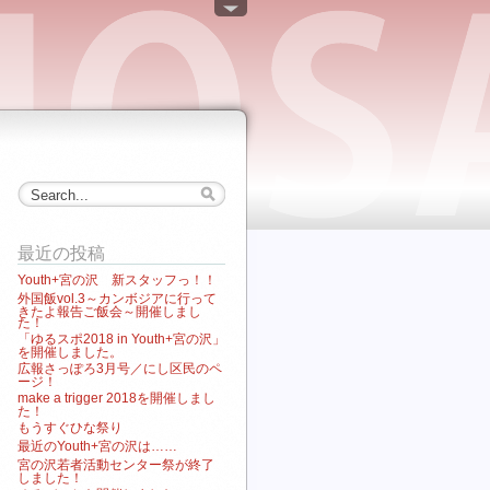
最近の投稿
Youth+宮の沢 新スタッフっ！！
外国飯vol.3～カンボジアに行って
きたよ報告ご飯会～開催しまし
た！
「ゆるスポ2018 in Youth+宮の沢」
を開催しました。
広報さっぽろ3月号／にし区民のペ
ージ！
make a trigger 2018を開催しまし
た！
もうすぐひな祭り
最近のYouth+宮の沢は……
宮の沢若者活動センター祭が終了
しました！