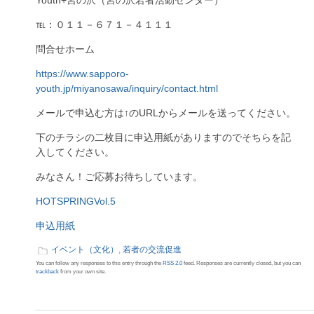
Youth+宮の沢（宮の沢若者活動センター）
℡：０１１－６７１－４１１１
問合せホーム
https://www.sapporo-
youth.jp/miyanosawa/inquiry/contact.html
メールで申込む方は↑のURLからメールを送ってください。
下のチラシの二枚目に申込用紙がありますのでそちらを記
入してください。
みなさん！ご応募お待ちしています。
HOTSPRINGVol.5
申込用紙
イベント（文化）
,
若者の交流促進
You can follow any responses to this entry through the
RSS 2.0
feed. Responses are currently closed, but you can
trackback
from your own site.