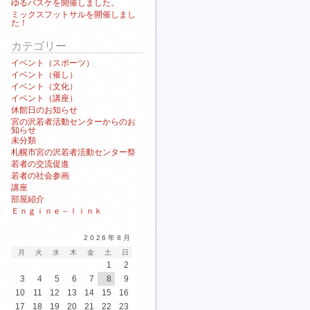
ゆるバスケを開催しました。
ミックスフットサルを開催しまし
た！
カテゴリー
イベント（スポーツ）
イベント（催し）
イベント（文化）
イベント（講座）
休館日のお知らせ
宮の沢若者活動センターからのお
知らせ
未分類
札幌市宮の沢若者活動センター祭
若者の交流促進
若者の社会参画
講座
部屋紹介
Ｅｎｇｉｎｅ－ｌｉｎｋ
2026年8月
月
火
水
木
金
土
日
1
2
3
4
5
6
7
8
9
10
11
12
13
14
15
16
17
18
19
20
21
22
23