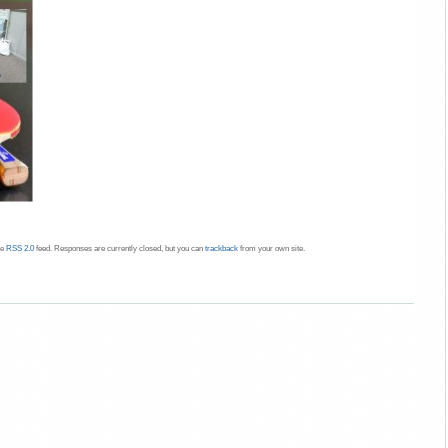
he
RSS 2.0
feed. Responses are currently closed, but you can
trackback
from your own site.