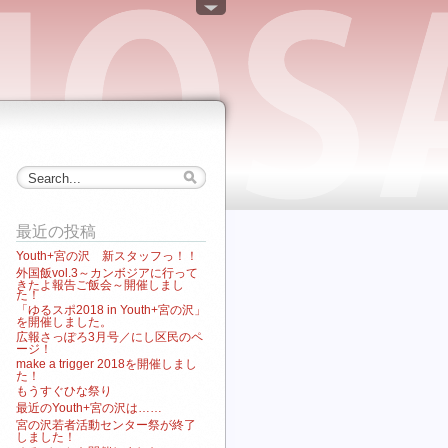
最近の投稿
Youth+宮の沢 新スタッフっ！！
外国飯vol.3～カンボジアに行って
きたよ報告ご飯会～開催しまし
た！
「ゆるスポ2018 in Youth+宮の沢」
を開催しました。
広報さっぽろ3月号／にし区民のペ
ージ！
make a trigger 2018を開催しまし
た！
もうすぐひな祭り
最近のYouth+宮の沢は……
宮の沢若者活動センター祭が終了
しました！