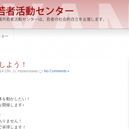
ンター
しよう！
14:20h.
miyanosawa
No Comments »
体を動かしたい！
を開催します♪
！
ありません！
で卓球します！