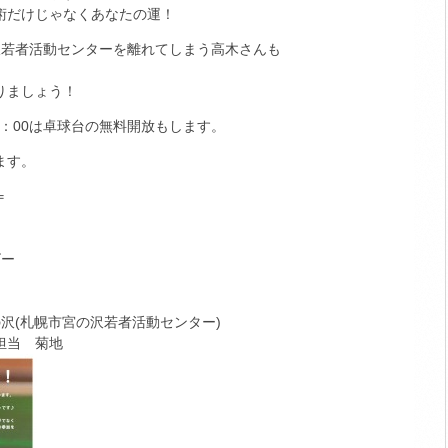
術だけじゃなくあなたの運！
沢若者活動センターを離れてしまう高木さんも
りましょう！
1：00は卓球台の無料開放もします。
ます。
＝
ビー
の沢(札幌市宮の沢若者活動センター)
 担当 菊地