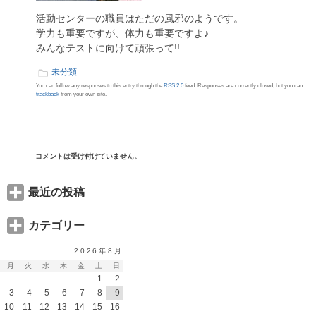
活動センターの職員はただの風邪のようです。
学力も重要ですが、体力も重要ですよ♪
みんなテストに向けて頑張って!!
未分類
You can follow any responses to this entry through the
RSS 2.0
feed. Responses are currently closed, but you can
trackback
from your own site.
コメントは受け付けていません。
最近の投稿
カテゴリー
2026年8月
月
火
水
木
金
土
日
1
2
3
4
5
6
7
8
9
10
11
12
13
14
15
16