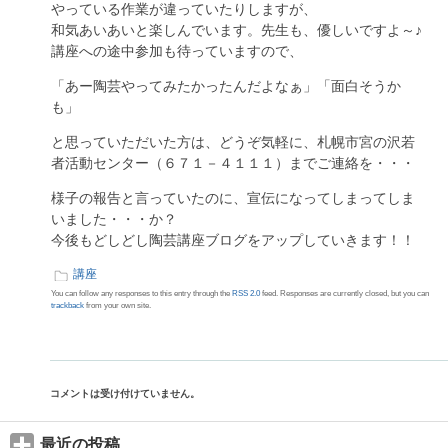
やっている作業が違っていたりしますが、
和気あいあいと楽しんでいます。先生も、優しいですよ～♪
講座への途中参加も待っていますので、
「あー陶芸やってみたかったんだよなぁ」「面白そうか
も」
と思っていただいた方は、どうぞ気軽に、札幌市宮の沢若
者活動センター（６７１－４１１１）までご連絡を・・・
様子の報告と言っていたのに、宣伝になってしまってしま
いました・・・か？
今後もどしどし陶芸講座ブログをアップしていきます！！
講座
You can follow any responses to this entry through the
RSS 2.0
feed. Responses are currently closed, but you can
trackback
from your own site.
コメントは受け付けていません。
最近の投稿