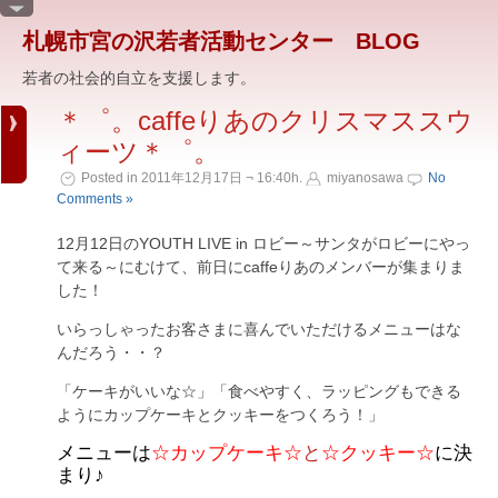
札幌市宮の沢若者活動センター BLOG
若者の社会的自立を支援します。
＊゜。caffeりあのクリスマススウ
ィーツ＊゜。
Posted in 2011年12月17日 ¬ 16:40h.
miyanosawa
No
Comments »
12月12日のYOUTH LIVE in ロビー～サンタがロビーにやっ
て来る～にむけて、前日にcaffeりあのメンバーが集まりま
した！
いらっしゃったお客さまに喜んでいただけるメニューはな
んだろう・・？
「ケーキがいいな☆」「食べやすく、ラッピングもできる
ようにカップケーキとクッキーをつくろう！」
メニューは
☆カップケーキ☆
と
☆クッキー☆
に決
まり♪