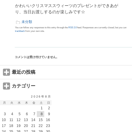
かわいいクリスマススウィーツのプレゼントができあが
り、当日お渡しするのが楽しみです☆
未分類
You can follow any responses to this entry through the
RSS 2.0
feed. Responses are currently closed, but you can
trackback
from your own site.
コメントは受け付けていません。
最近の投稿
カテゴリー
2026年8月
月
火
水
木
金
土
日
1
2
3
4
5
6
7
8
9
10
11
12
13
14
15
16
17
18
19
20
21
22
23
24
25
26
27
28
29
30