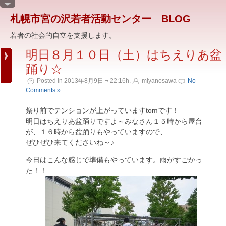
札幌市宮の沢若者活動センター BLOG
若者の社会的自立を支援します。
明日８月１０日（土）はちえりあ盆
踊り☆
Posted in 2013年8月9日 ¬ 22:16h.
miyanosawa
No
Comments »
祭り前でテンションが上がっていますtomです！
明日はちえりあ盆踊りですよ～みなさん１５時から屋台
が、１６時から盆踊りもやっていますので、
ぜひぜひ来てくださいね～♪
今日はこんな感じで準備もやっています。雨がすごかっ
た！！