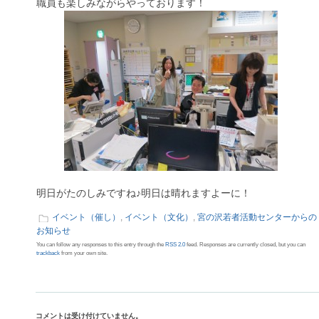
職員も楽しみながらやっております！
明日がたのしみですね♪明日は晴れますよーに！
イベント（催し）
,
イベント（文化）
,
宮の沢若者活動センターからの
お知らせ
You can follow any responses to this entry through the
RSS 2.0
feed. Responses are currently closed, but you can
trackback
from your own site.
コメントは受け付けていません。