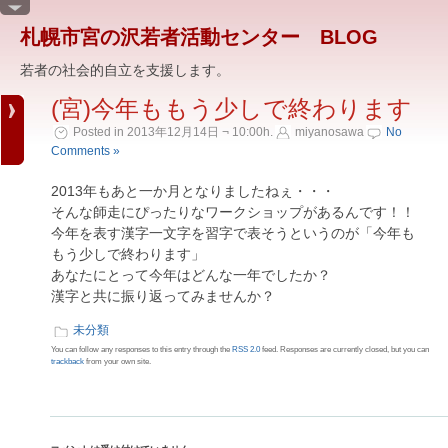
札幌市宮の沢若者活動センター BLOG
若者の社会的自立を支援します。
(宮)今年ももう少しで終わります
Posted in 2013年12月14日 ¬ 10:00h.
miyanosawa
No
Comments »
2013年もあと一か月となりましたねぇ・・・
そんな師走にぴったりなワークショップがあるんです！！
今年を表す漢字一文字を習字で表そうというのが「今年も
もう少しで終わります」
あなたにとって今年はどんな一年でしたか？
漢字と共に振り返ってみませんか？
未分類
You can follow any responses to this entry through the
RSS 2.0
feed. Responses are currently closed, but you can
trackback
from your own site.