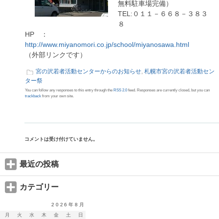
無料駐車場完備）
TEL:０１１－６６８－３８３
８
HP ：
http://www.miyanomori.co.jp/school/miyanosawa.html
（外部リンクです）
宮の沢若者活動センターからのお知らせ
,
札幌市宮の沢若者活動セン
ター祭
You can follow any responses to this entry through the
RSS 2.0
feed. Responses are currently closed, but you can
trackback
from your own site.
コメントは受け付けていません。
最近の投稿
カテゴリー
2026年8月
月
火
水
木
金
土
日