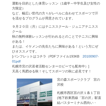
運動を目的とした体育レッスン（1歳半～中学生及び女性の
方限定）
など、幅広い世代の方々がレベルに合わせてスポーツで汗
を流せるプログラムが用意されています。
９月２０日（月）にはテニススクール・ジュニアテニスス
クール
秋の無料体験レッスンが行われるとのことでテニスに興味
がある！
または、イケメンの先生たちに興味がある！という方にぜ
ひオススメです。
[パンフレットはコチラ（PDFファイル193KB
20100907-
01pdf
札幌市宮の沢若者活動センターロビーでも配布中）]
天高く馬肥ゆる秋！そしてスポーツの秋に必見です！
宮の森スポーツクラブ 宮の
沢校
札幌市西区宮の沢１条１丁目
(地下鉄東西線「宮の沢」駅直
結バスターミナル西向い・