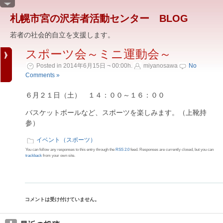
札幌市宮の沢若者活動センター BLOG
若者の社会的自立を支援します。
スポーツ会～ミニ運動会～
Posted in 2014年6月15日 ¬ 00:00h.
miyanosawa
No
Comments »
６月２１日（土） １４：００～１６：００
バスケットボールなど、スポーツを楽しみます。（上靴持
参）
イベント（スポーツ）
You can follow any responses to this entry through the
RSS 2.0
feed. Responses are currently closed, but you can
trackback
from your own site.
コメントは受け付けていません。