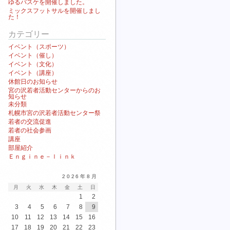
ゆるバスケを開催しました。
ミックスフットサルを開催しまし
た！
カテゴリー
イベント（スポーツ）
イベント（催し）
イベント（文化）
イベント（講座）
休館日のお知らせ
宮の沢若者活動センターからのお
知らせ
未分類
札幌市宮の沢若者活動センター祭
若者の交流促進
若者の社会参画
講座
部屋紹介
Ｅｎｇｉｎｅ－ｌｉｎｋ
2026年8月
月
火
水
木
金
土
日
1
2
3
4
5
6
7
8
9
10
11
12
13
14
15
16
17
18
19
20
21
22
23