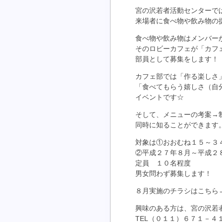
宮の沢若者活動センターで
来場者に食べ物や飲み物の
食べ物や飲み物はメンバー
そのロビーカフェが「カフ
部員として募集をします！
カフェ部では「作る楽しさ
「食べてもらう嬉しさ（自
イベントです☆
そして、メニューの考案→
同時に知ることができます
対象は①おおむね１５～３
②平成２７年８月～平成２
定員 １０名程度
男女問わず募集します！
８月実施のチラシはこちら
興味のある方は、宮の沢若
TEL（０１１）６７１－