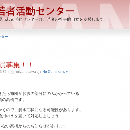
ンター
員募集！！
6:36h.
miyanosawa
No Comments »
きたら布団がお腹の部分にのみかかっている
員の髙橋です。
かくので、脱水症状になる可能性があります。
給用の水を置いて対応しましょう！
いない髙橋からのお知らせがあります！