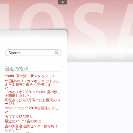
最近の投稿
Youth+宮の沢 新スタッフっ！！
外国飯vol.3～カンボジアに行って
きたよ報告ご飯会～開催しまし
た！
「ゆるスポ2018 in Youth+宮の沢」
を開催しました。
広報さっぽろ3月号／にし区民のペ
ージ！
make a trigger 2018を開催しまし
た！
もうすぐひな祭り
最近のYouth+宮の沢は……
宮の沢若者活動センター祭が終了
しました！