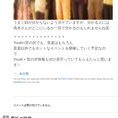
うまく顔が分からないようボケていますが、分かる人には
高木さんがどこにいるか一目で分かるかもしれませんね笑
＊＊＊＊＊＊＊＊＊＊＊＊＊＊
Youth+宮の沢でも、音楽はもちろん
音楽以外でもホットなイベントを開催していく予定なの
で、
Youth＋宮の沢情報もぜひ見守っていてもらえたらと思いま
す！
未分類
You can follow any responses to this entry through the
RSS 2.0
feed. Responses are currently closed, but you can
trackback
from your own site.
コメントは受け付けていません。