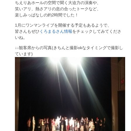
ちえりあホールの空間で聞く大迫力の演奏や、
笑いアリ、熱さアリの息の合ったトークなど、
楽しみっぱなしの約2時間でした！
1月にワンマンライブを開催する予定もあるようで、
皆さんもぜひ
くろまるさん情報
をチェックしてみてくださ
いね。
↓↓観客席からの写真(きちんと撮影okなタイミングで撮影し
ています)