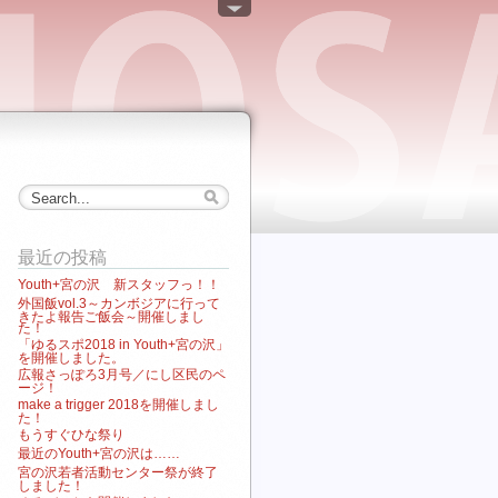
最近の投稿
Youth+宮の沢 新スタッフっ！！
外国飯vol.3～カンボジアに行って
きたよ報告ご飯会～開催しまし
た！
「ゆるスポ2018 in Youth+宮の沢」
を開催しました。
広報さっぽろ3月号／にし区民のペ
ージ！
make a trigger 2018を開催しまし
た！
もうすぐひな祭り
最近のYouth+宮の沢は……
宮の沢若者活動センター祭が終了
しました！