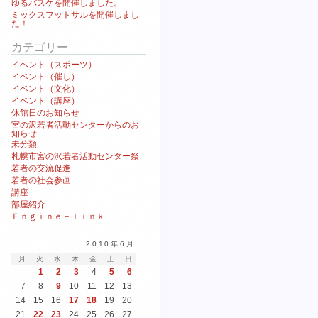
ゆるバスケを開催しました。
ミックスフットサルを開催しまし
た！
カテゴリー
イベント（スポーツ）
イベント（催し）
イベント（文化）
イベント（講座）
休館日のお知らせ
宮の沢若者活動センターからのお
知らせ
未分類
札幌市宮の沢若者活動センター祭
若者の交流促進
若者の社会参画
講座
部屋紹介
Ｅｎｇｉｎｅ－ｌｉｎｋ
2010年6月
月
火
水
木
金
土
日
1
2
3
4
5
6
7
8
9
10
11
12
13
14
15
16
17
18
19
20
21
22
23
24
25
26
27