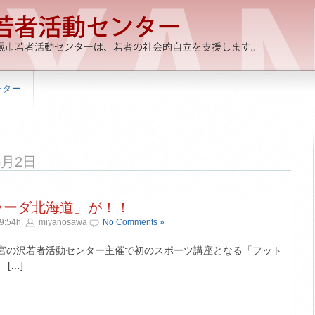
ンター
年6月2日
ラーダ北海道」が！！
9:54h.
miyanosawa
No Comments »
市宮の沢若者活動センター主催で初のスポーツ講座となる「フット
[…]
»