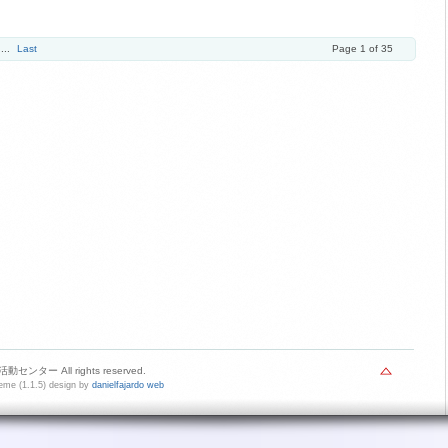
...
Last
Page 1 of 35
センター All rights reserved.
me (1.1.5) design by
danielfajardo web