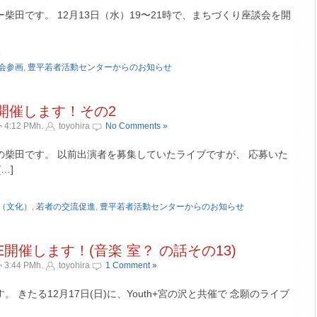
柴田です。 12月13日（水）19〜21時で、まちづくり座談会を開
»
会参画
,
豊平若者活動センターからのお知らせ
Live 開催します！その2
 4:12 PMh.
toyohira
No Comments »
の柴田です。 以前出演者を募集していたライブですが、 応募いた
…]
»
（文化）
,
若者の交流促進
,
豊平若者活動センターからのお知らせ
 LIVE開催します！(音楽 室？ の話その13)
 3:44 PMh.
toyohira
1 Comment »
 きたる12月17日(日)に、Youth+宮の沢と共催で 念願のライブ