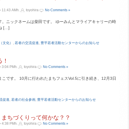
 11:43 AMh.
toyohira
No Comments »
す。ニックネームは柴田です。 ゆーみんとマライアキャリーの時
[…]
»
（文化）
,
若者の交流促進
,
豊平若者活動センターからのお知らせ
る！
 3:04 PMh.
toyohira
No Comments »
です。 10月に行われたまちフェスVol.5に引き続き、12月3日
»
流促進
,
若者の社会参画
,
豊平若者活動センターからのお知らせ
！まちづくりって何かな？？
 4:38 PMh.
toyohira
No Comments »