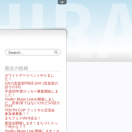
最近の投稿
ホワイトデーイベントやりまし
た！
3月の音楽室FREE DAY (音楽室の
話その15)
平成30年度ロッカー募集開始しま
した！
Youth+ Music Liveを開催しまし
た 音楽(室ではないけれど)の話そ
の14
YOUTH CUP フットサル交流会
参加者募集！！
まちフェスVol.6迫る！
座談会開催します！まちづくりっ
て何かな？？
Youth+ Music Live 開催します！そ