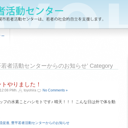
ター
he ‘豊平若者活動センターからのお知らせ’ Category
ントやりました！
12:08 PMh.
toyohira
No Comments »
ッフの水素ことハシモトです♪ 晴天！！！ こんな日は外で体を動
»
流促進
,
豊平若者活動センターからのお知らせ