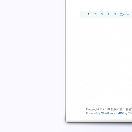
1
2
3
4
5
次へ »
Copyright © 2010 札幌市豊平若者活動
Powered by
WordPress
¬
dfBlog
The