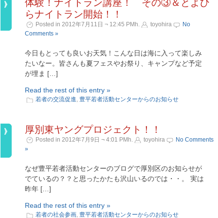
体験！ナイトラン講座！ その③＆とよひ
らナイトラン開始！！
Posted in 2012年7月11日 ¬ 12:45 PMh.
toyohira
No
Comments »
今日もとっても良いお天気！こんな日は海に入って楽しみ
たいなー。皆さんも夏フェスやお祭り、キャンプなど予定
が埋ま […]
Read the rest of this entry »
若者の交流促進
,
豊平若者活動センターからのお知らせ
厚別東ヤングプロジェクト！！
Posted in 2012年7月9日 ¬ 4:01 PMh.
toyohira
No Comments
»
なぜ豊平若者活動センターのブログで厚別区のお知らせが
でているの？？と思ったかたも沢山いるのでは・・。 実は
昨年 […]
Read the rest of this entry »
若者の社会参画
,
豊平若者活動センターからのお知らせ