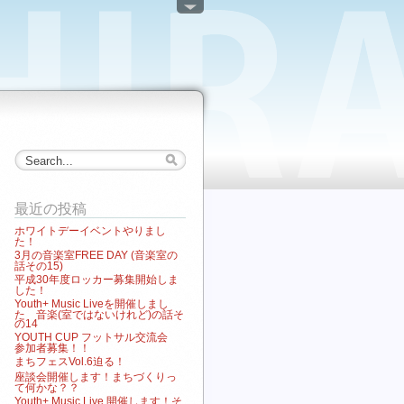
最近の投稿
ホワイトデーイベントやりまし
た！
3月の音楽室FREE DAY (音楽室の
話その15)
平成30年度ロッカー募集開始しま
した！
Youth+ Music Liveを開催しまし
た 音楽(室ではないけれど)の話そ
の14
YOUTH CUP フットサル交流会
参加者募集！！
まちフェスVol.6迫る！
座談会開催します！まちづくりっ
て何かな？？
Youth+ Music Live 開催します！そ