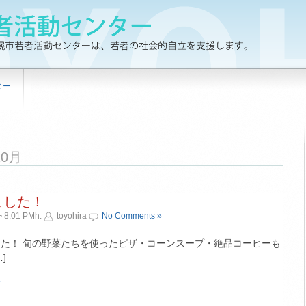
ター
年10月
ました！
 8:01 PMh.
toyohira
No Comments »
した！ 旬の野菜たちを使ったピザ・コーンスープ・絶品コーヒーも
]
»