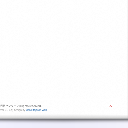
センター All rights reserved.
me (1.1.5) design by
danielfajardo web