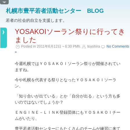
札幌市豊平若者活動センター BLOG
若者の社会的自立を支援します。
YOSAKOIソーラン祭りに行ってき
ました
Posted in 2011年6月12日 ¬ 6:30 PMh.
toyohira
No Comments
»
今週札幌ではＹＯＳＡＫＯＩソーラン祭りが開催されてい
ますね。
今や札幌を代表する祭りとなったＹＯＳＡＫＯＩソーラ
ン、
「知り合いが出ている」とか「自分が出る」という方も多
いのではないでしょうか？
ＥＮＧＩＮＥ－ＬＩＮＫ登録団体にもＹＯＳＡＫＯＩチー
ムがいたり、
豊平若者活動センターにもたくさんのチームが練習に来て