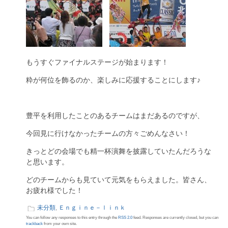
もうすぐファイナルステージが始まります！
粋が何位を飾るのか、楽しみに応援することにします♪
豊平を利用したことのあるチームはまだあるのですが、
今回見に行けなかったチームの方々ごめんなさい！
きっとどの会場でも精一杯演舞を披露していたんだろうな
と思います。
どのチームからも見ていて元気をもらえました。皆さん、
お疲れ様でした！
未分類
,
Ｅｎｇｉｎｅ－ｌｉｎｋ
You can follow any responses to this entry through the
RSS 2.0
feed. Responses are currently closed, but you can
trackback
from your own site.