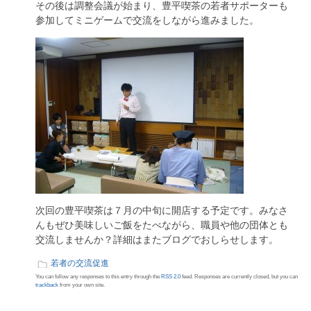
その後は調整会議が始まり、豊平喫茶の若者サポーターも
参加してミニゲームで交流をしながら進みました。
次回の豊平喫茶は７月の中旬に開店する予定です。みなさ
んもぜひ美味しいご飯をたべながら、職員や他の団体とも
交流しませんか？詳細はまたブログでおしらせします。
若者の交流促進
You can follow any responses to this entry through the
RSS 2.0
feed. Responses are currently closed, but you can
trackback
from your own site.