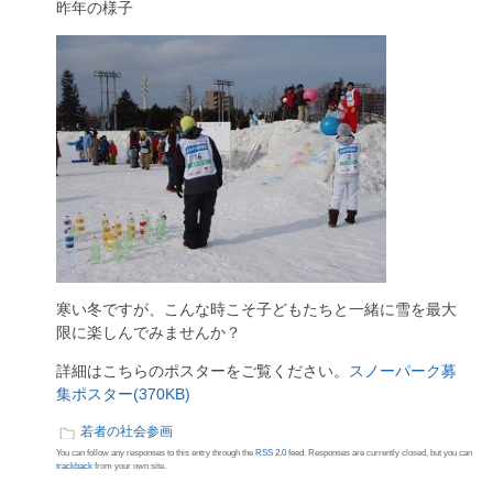
昨年の様子
寒い冬ですが、こんな時こそ子どもたちと一緒に雪を最大
限に楽しんでみませんか？
詳細はこちらのポスターをご覧ください。
スノーパーク募
集ポスター(370KB)
若者の社会参画
You can follow any responses to this entry through the
RSS 2.0
feed. Responses are currently closed, but you can
trackback
from your own site.