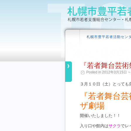
札幌市豊平若者活動セン
『若者舞台芸術
Posted in 2012年3月15日 ¬ 
３月１０日（土）とっても
『若者舞台芸
ザ劇場
開催いたしました！！
入り口や館内は
サクラ
でレ