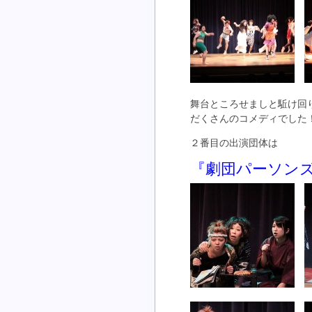
舞台ところせましと駈け回
だくさんのコメディでした
２番目の出演団体は
『劇団パーソン