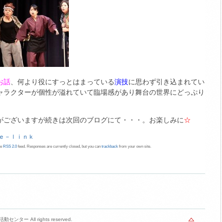
お話
、何より役にすっとはまっている
演技
に思わず引き込まれてい
ャラクターが個性が溢れていて臨場感があり舞台の世界にどっぷり
がございますが続きは次回のブログにて・・・。お楽しみに
☆
ｅ－ｌｉｎｋ
he
RSS 2.0
feed. Responses are currently closed, but you can
trackback
from your own site.
センター All rights reserved.