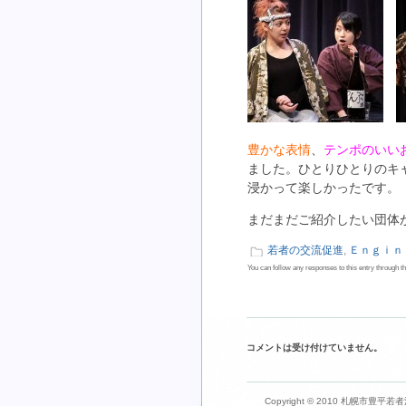
豊かな表情
、
テンポのいい
ました。ひとりひとりのキ
浸かって楽しかったです。
まだまだご紹介したい団体
若者の交流促進
,
Ｅｎｇｉｎ
You can follow any responses to this entry through t
コメントは受け付けていません。
Copyright © 2010 札幌市豊平若者活動