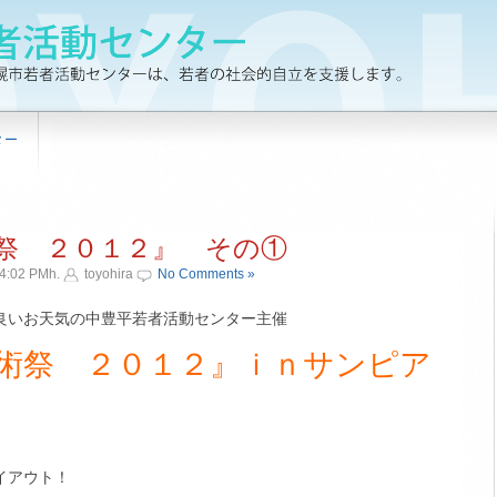
ター
祭 ２０１２』 その①
4:02 PMh.
toyohira
No Comments »
良いお天気の中豊平若者活動センター主催
術祭 ２０１２』ｉｎサンピア
イアウト！