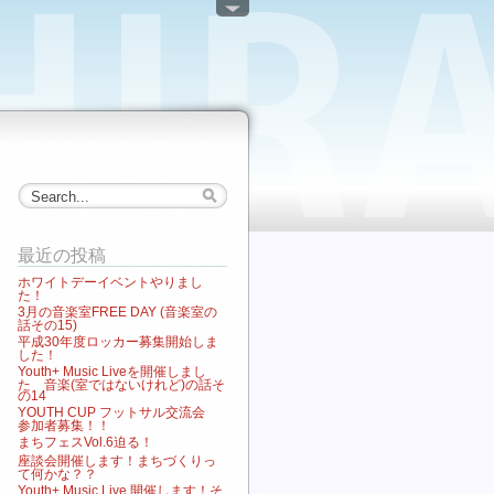
最近の投稿
ホワイトデーイベントやりまし
た！
3月の音楽室FREE DAY (音楽室の
話その15)
平成30年度ロッカー募集開始しま
した！
Youth+ Music Liveを開催しまし
た 音楽(室ではないけれど)の話そ
の14
YOUTH CUP フットサル交流会
参加者募集！！
まちフェスVol.6迫る！
座談会開催します！まちづくりっ
て何かな？？
Youth+ Music Live 開催します！そ