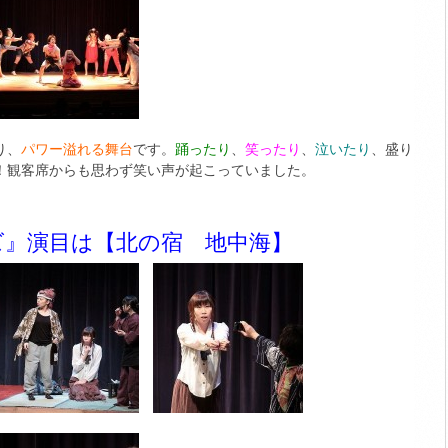
り、
パワー溢れる舞台
です。
踊ったり
、
笑ったり
、
泣いたり
、盛り
！観客席からも思わず笑い声が起こっていました。
ズ』演目は【北の宿 地中海】