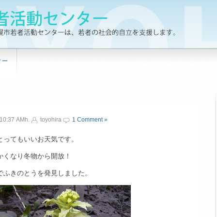
ター
10:37 AMh.
toyohira
1 Comment »
とってもいいお天気です。
かくなり冬物から開放！
でふきのとうを発見しました。