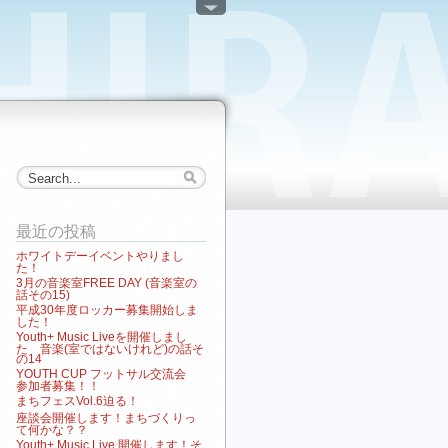
最近の投稿
ホワイトデーイベントやりまし
た！
3月の音楽室FREE DAY (音楽室の
話その15)
平成30年度ロッカー募集開始しま
した！
Youth+ Music Liveを開催しまし
た 音楽(室ではないけれど)の話そ
の14
YOUTH CUP フットサル交流会
参加者募集！！
まちフェスVol.6迫る！
座談会開催します！まちづくりっ
て何かな？？
Youth+ Music Live 開催します！そ