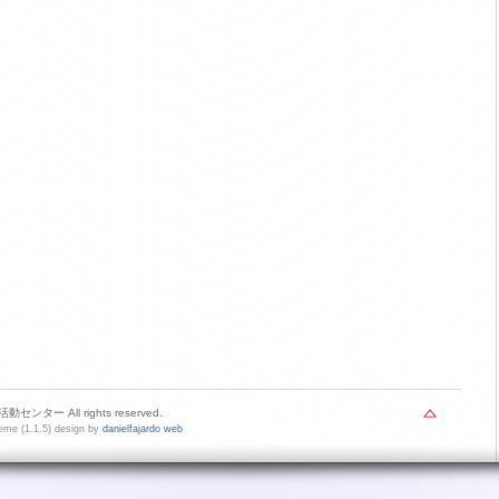
センター All rights reserved.
me (1.1.5) design by
danielfajardo web