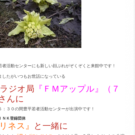
若者活動センターにも新しい顔ぶれがぞくぞくと来館中です！
ましたがいつもお世話になっている
ラジオ局
『ＦＭアップル』（７
さんに
５：３０の間豊平若者活動センターが出演中です！
ＩＮＫ登録団体
リネス』
と一緒に