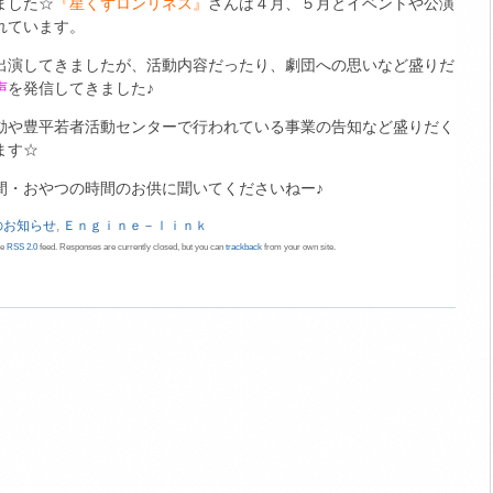
ました☆
『星くずロンリネス』
さんは４月、５月とイベントや公演
れています。
出演してきましたが、活動内容だったり、劇団への思いなど盛りだ
声
を発信してきました♪
動や豊平若者活動センターで行われている事業の告知など盛りだく
ます☆
間・おやつの時間のお供に聞いてくださいねー♪
のお知らせ
,
Ｅｎｇｉｎｅ－ｌｉｎｋ
he
RSS 2.0
feed. Responses are currently closed, but you can
trackback
from your own site.