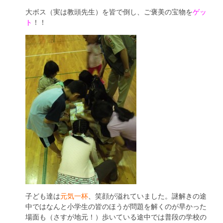
大ボス（実は教頭先生）を皆で倒し、ご褒美の宝物を
ゲッ
ト
！！
子ども達は
元気一杯
、笑顔が溢れていました。謎解きの途
中ではなんと小学生の皆のほうが問題を解くのが早かった
場面も（さすが地元！）歩いている途中では普段の学校の