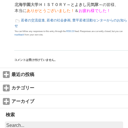
北海学園大学ＨＩＳＴＯＲＹ～とよきし元気隊～
の皆様、
本当に
ありがとうございました！
＆
お疲れ様でした！
若者の交流促進
,
若者の社会参画
,
豊平若者活動センターからのお知ら
せ
You can follow any responses to this entry through the
RSS 2.0
feed. Responses are currently closed, but you can
trackback
from your own site.
コメントは受け付けていません。
最近の投稿
カテゴリー
アーカイブ
検索