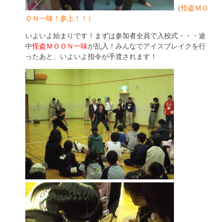
（
怪盗ＭＯ
ＯＮ一味！参上！！）
いよいよ始まりです！まずは参加者全員で入校式・・・途
中
怪盗ＭＯＯＮ一味
が乱入！みんなでアイスブレイクを行
ったあと、いよいよ指令が手渡されます！