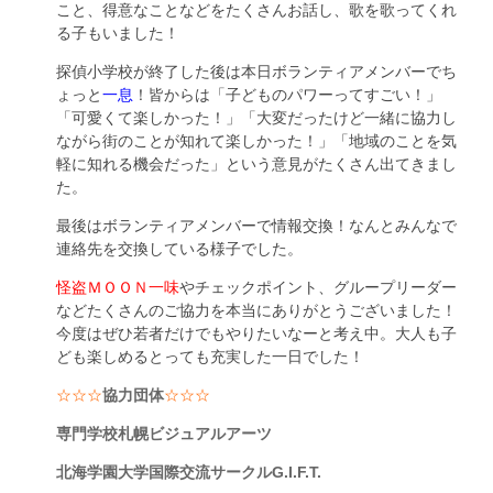
こと、得意なことなどをたくさんお話し、歌を歌ってくれ
る子もいました！
探偵小学校が終了した後は本日ボランティアメンバーでち
ょっと
一息
！皆からは「子どものパワーってすごい！」
「可愛くて楽しかった！」「大変だったけど一緒に協力し
ながら街のことが知れて楽しかった！」「地域のことを気
軽に知れる機会だった」という意見がたくさん出てきまし
た。
最後はボランティアメンバーで情報交換！なんとみんなで
連絡先を交換している様子でした。
怪盗ＭＯＯＮ一味
やチェックポイント、グループリーダー
などたくさんのご協力を本当にありがとうございました！
今度はぜひ若者だけでもやりたいなーと考え中。大人も子
ども楽しめるとっても充実した一日でした！
☆☆☆
協力団体
☆☆☆
専門学校札幌ビジュアルアーツ
北海学園大学国際交流サークルG.I.F.T.