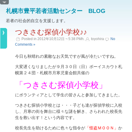
札幌市豊平若者活動センター BLOG
若者の社会的自立を支援します。
つきさむ探偵小学校♪♪
Posted in 2012年10月12日 ¬ 5:38 PMh.
toyohira
No
Comments »
今日も秋晴れの素敵なお天気ですが風が冷たいですね。
大変遅くなりましたが９月３０日（日）ボーイスカウト札
幌第２４団・札幌市月寒児童会館共催の
「つきさむ探偵小学校」
にボランティアとして学生の皆さんと参加してきました。
つきさむ探偵小学校とは・・・子ども達が探偵学校に入校
し、月寒の街を舞台に様々な謎を解き、さらわれた校長先
生を救い出す！という内容です。
校長先生を助けるために色々な指令が
「怪盗ＭＯＯＮ」
か