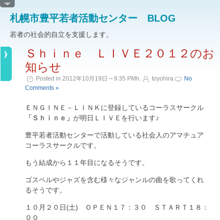
札幌市豊平若者活動センター BLOG
若者の社会的自立を支援します。
Ｓｈｉｎｅ ＬＩＶＥ２０１２のお
知らせ
Posted in 2012年10月19日 ¬ 9:35 PMh.
toyohira
No
Comments »
ＥＮＧＩＮＥ－ＬＩＮＫに登録しているコーラスサークル
「Ｓｈｉｎｅ」
が明日ＬＩＶＥを行います♪
豊平若者活動センターで活動している社会人のアマチュア
コーラスサークルです。
もう結成から１１年目になるそうです。
ゴスペルやジャズを含む様々なジャンルの曲を歌ってくれ
るそうです。
１０月２０日(土) ＯＰＥＮ１７：３０ ＳＴＡＲＴ１８：
００