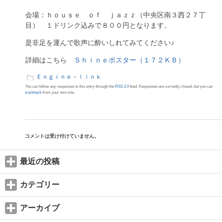
会場：ｈｏｕｓｅ ｏｆ ｊａｚｚ（中央区南３西２７丁
目） １ドリンク込みで８００円となります。
是非足を運んで歌声に酔いしれてみてください♪
詳細はこちら
Ｓｈｉｎｅポスター（１７２ＫＢ）
Ｅｎｇｉｎｅ－ｌｉｎｋ
You can follow any responses to this entry through the
RSS 2.0
feed. Responses are currently closed, but you can
trackback
from your own site.
コメントは受け付けていません。
最近の投稿
カテゴリー
アーカイブ