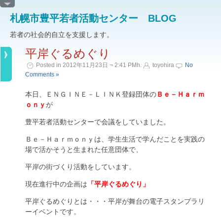
札幌市豊平若者活動センター BLOG
若者の社会的自立を支援します。
平岸ぐるめぐり
Posted in 2012年11月23日 ¬ 2:41 PMh.
toyohira
No
Comments »
本日、ＥＮＧＩＮＥ－ＬＩＮＫ登録団体の
Ｂｅ－Ｈａｒｍ
ｏｎｙ
が
豊平若者活動センターで会議をしていました。
Ｂｅ－Ｈａｒｍｏｎｙは、学生生活で学んだことを実践の
場で活かそうと生まれた任意団体で、
平岸の街づくり活動をしています。
現在進行中の企画は
「平岸ぐるめぐり」
平岸ぐるめぐりとは・・・平岸が舞台の電子スタンプラリ
ーイベントです。