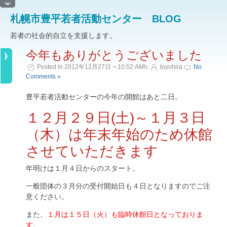
札幌市豊平若者活動センター BLOG
若者の社会的自立を支援します。
今年もありがとうございました
Posted in 2012年12月27日 ¬ 10:52 AMh.
toyohira
No
Comments »
豊平若者活動センターの今年の開館はあと二日。
１２月２９日(土)～１月３日
（木）は年末年始のため休館
させていただきます
年明けは１月４日からのスタート。
一般団体の３月分の受付開始日も４日となりますのでご注
意ください。
また、
１月は１５日（火）も臨時休館日となっておりま
す。