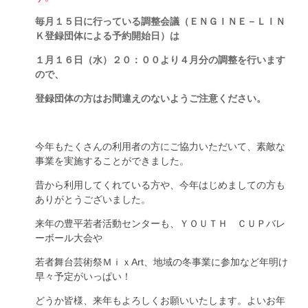
毎月１５日に行っている調整会議（ＥＮＧＩＮＥ－ＬＩＮ
Ｋ登録団体による予約開始日）は
１月１６日（水）２０：００より４月分の調整を行います
ので、
登録団体の方はお間違えのないようご注意ください。
今年もたくさんの利用者の方にご協力いただいて、素敵な
事業を実施することができました。
昔から利用してくれている方や、今年はじめましての方も
ありがとうございました。
来年の豊平若者活動センターも、ＹＯＵＴＨ ＣＵＰバレ
ーボール大会や
若者舞台芸術祭ＭｉｘArt、地域の冬事業に参加など年明け
早々予定がいっぱい！
どうか皆様、来年もよろしくお願いいたします。よいお年