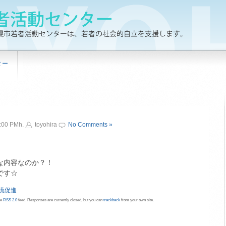
ター
:00 PMh.
toyohira
No Comments »
な内容なのか？！
です☆
流促進
he
RSS 2.0
feed. Responses are currently closed, but you can
trackback
from your own site.