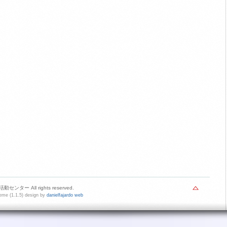
センター All rights reserved.
me (1.1.5) design by
danielfajardo web