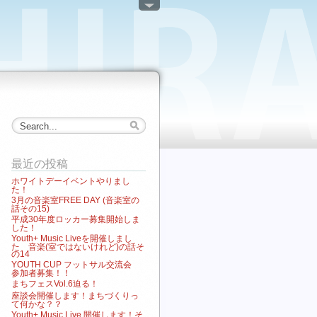
最近の投稿
ホワイトデーイベントやりまし
た！
3月の音楽室FREE DAY (音楽室の
話その15)
平成30年度ロッカー募集開始しま
した！
Youth+ Music Liveを開催しまし
た 音楽(室ではないけれど)の話そ
の14
YOUTH CUP フットサル交流会
参加者募集！！
まちフェスVol.6迫る！
座談会開催します！まちづくりっ
て何かな？？
Youth+ Music Live 開催します！そ