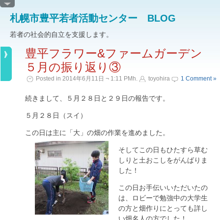
札幌市豊平若者活動センター BLOG
若者の社会的自立を支援します。
豊平フラワー&ファームガーデン
５月の振り返り③
Posted in 2014年6月11日 ¬ 1:11 PMh.
toyohira
1 Comment »
続きまして、５月２８日と２９日の報告です。
５月２８日（スイ）
この日は主に「大」の畑の作業を進めました。
そしてこの日もひたすら草む
しりと土おこしをがんばりま
した！
この日お手伝いいただいたの
は、ロビーで勉強中の大学生
の方と畑作りにとっても詳し
い畑名人の方でした！