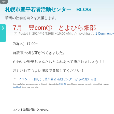
札幌市豊平若者活動センター BLOG
若者の社会的自立を支援します。
7月 豊com① とよひら畑部
Posted in 2014年6月26日 ¬ 10:00 AMh.
toyohira
1 Comment »
7/3(木）17:00~
施設裏の畑も芽が出てきました。
かわいい野菜ちゃんたちとふれあって癒されましょう！！
注）汚れてもよい服装で参加してください！
イベント（催し）
,
豊平若者活動センターからのお知らせ
You can follow any responses to this entry through the
RSS 2.0
feed. Responses are currently closed, but you can
trackback
from your own site.
コメントは受け付けていません。