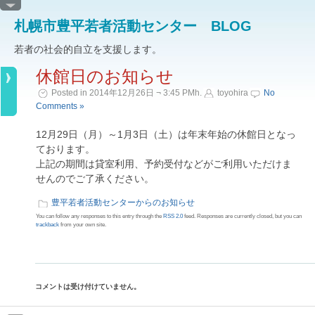
札幌市豊平若者活動センター BLOG
若者の社会的自立を支援します。
休館日のお知らせ
Posted in 2014年12月26日 ¬ 3:45 PMh.
toyohira
No
Comments »
12月29日（月）～1月3日（土）は年末年始の休館日となっ
ております。
上記の期間は貸室利用、予約受付などがご利用いただけま
せんのでご了承ください。
豊平若者活動センターからのお知らせ
You can follow any responses to this entry through the
RSS 2.0
feed. Responses are currently closed, but you can
trackback
from your own site.
コメントは受け付けていません。