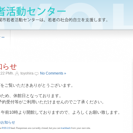
ター
知らせ
:22 PMh.
toyohira
No Comments »
ログをご覧いただきありがとうございます。
のため、休館日となっております。
予約受付等がご利用いただけませんのでご了承ください。
り午前10時より開館しておりますので、よろしくお願い致します。
のお知らせ
he
RSS 2.0
feed. Responses are currently closed, but you can
trackback
from your own site.