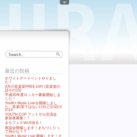
最近の投稿
ホワイトデーイベントやりまし
た！
3月の音楽室FREE DAY (音楽室の
話その15)
平成30年度ロッカー募集開始しま
した！
Youth+ Music Liveを開催しまし
た 音楽(室ではないけれど)の話そ
の14
YOUTH CUP フットサル交流会
参加者募集！！
まちフェスVol.6迫る！
座談会開催します！まちづくりっ
て何かな？？
Youth+ Music Live 開催します！そ