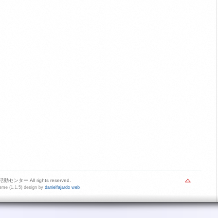
センター All rights reserved.
me (1.1.5) design by
danielfajardo web