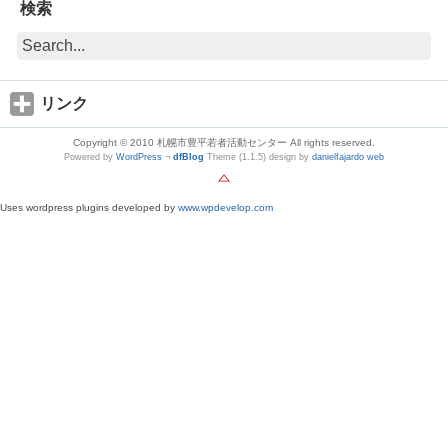
検索
リンク
Copyright © 2010 札幌市豊平若者活動センター All rights reserved.
Powered by
WordPress
¬
dfBlog
Theme (1.1.5) design by
danielfajardo web
Uses wordpress plugins developed by
www.wpdevelop.com