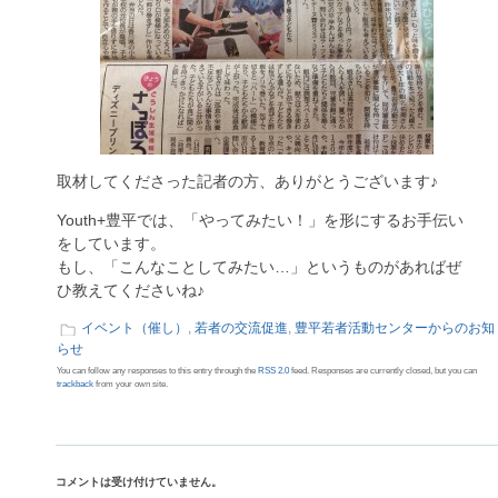
取材してくださった記者の方、ありがとうございます♪
Youth+豊平では、「やってみたい！」を形にするお手伝い
をしています。
もし、「こんなことしてみたい…」というものがあればぜ
ひ教えてくださいね♪
イベント（催し）
,
若者の交流促進
,
豊平若者活動センターからのお知
らせ
You can follow any responses to this entry through the
RSS 2.0
feed. Responses are currently closed, but you can
trackback
from your own site.
コメントは受け付けていません。