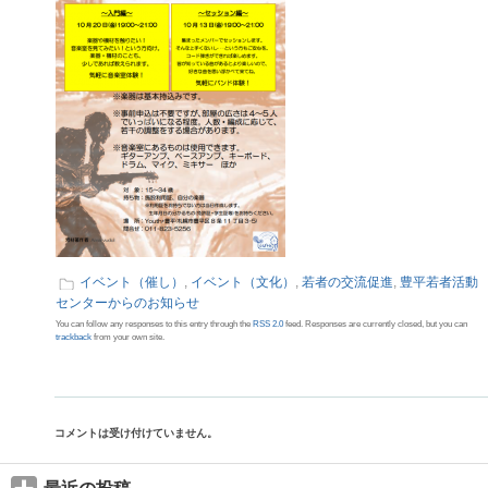
イベント（催し）
,
イベント（文化）
,
若者の交流促進
,
豊平若者活動
センターからのお知らせ
You can follow any responses to this entry through the
RSS 2.0
feed. Responses are currently closed, but you can
trackback
from your own site.
コメントは受け付けていません。